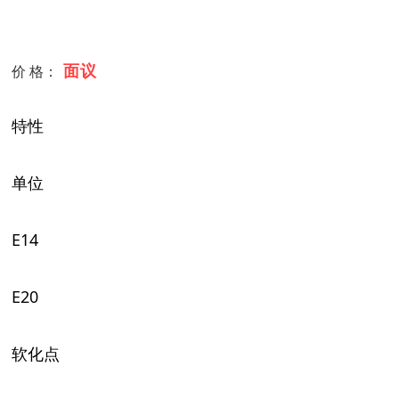
面议
价 格：
特性
单位
E14
E20
软化
点