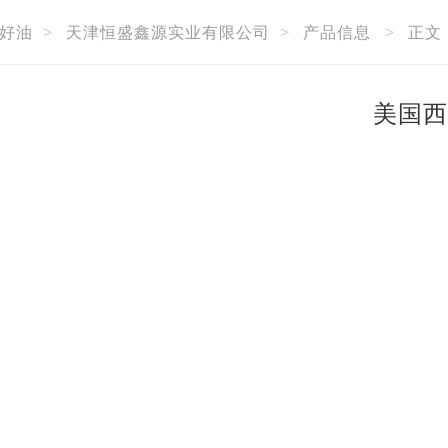
好油
>
天津恒盛鑫源实业有限公司
>
产品信息
>
正文
美国西