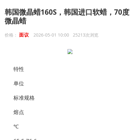
韩国微晶蜡160S，韩国进口软蜡，70度
微晶蜡
面议
价格：
2026-05-01 10:00 25213次浏览
特性
单位
标准规格
熔点
℃